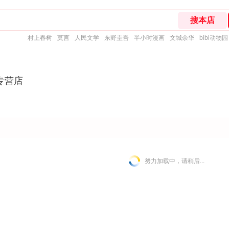
村上春树
莫言
人民文学
东野圭吾
半小时漫画
文城余华
bibi动物园
专营店
努力加载中，请稍后...